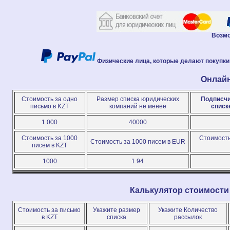
Возмо
Физические лица, которые делают покупки 
Онлайн
Стоимость за одно
Размер списка юридических
Подписчи
письмо в KZT
компаний не менее
списк
1.000
40000
Стоимость за 1000
Стоимость
Стоимость за 1000 писем в EUR
писем в KZT
1000
1.94
Калькулятор стоимости
Стоимость за письмо
Укажите размер
Укажите Количество
в KZT
списка
рассылок