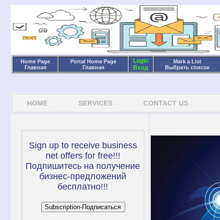
Login
Home Page
Portal Home Page
Mark a List
Главная
Главная
Вход
Выбрать список
HOME
SERVICES
CONTACT US
Sign up to receive business
net offers for free!!!
Подпишитесь на получение
бизнес-предложений
бесплатно!!!